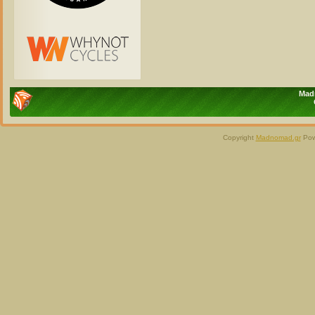
Madn
Copyright
Madnomad.gr
Pow