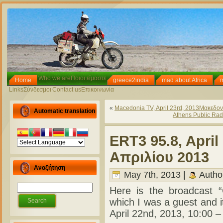
Who we are
Ποιοι είμαστε
Home
greece2india
mad about Africa
Links
Σύνδεσμοι
Contact us
Επικοινωνία
«
Macedonia TV, April 23rd, 2013
Μακεδονί
Automatic translation
Athens Public Radi
ERT3 95.8, April
Απριλίου 2013
Αναζήτηση
May 7th, 2013 |
Autho
Here is the broadcast “
which I was a guest and i
April 22nd, 2013, 10:00 – 