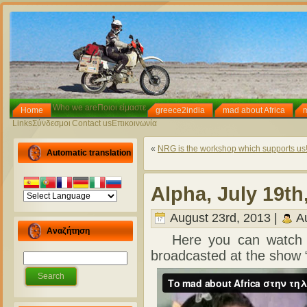
Who we are
Ποιοι είμαστε
Home
greece2india
mad about Africa
Links
Σύνδεσμοι
Contact us
Επικοινωνία
«
NRG is the workshop which supports us
Automatic translation
Alpha, July 19th
August 23rd, 2013 |
Au
Αναζήτηση
Here you can watch a 
broadcasted at the show 