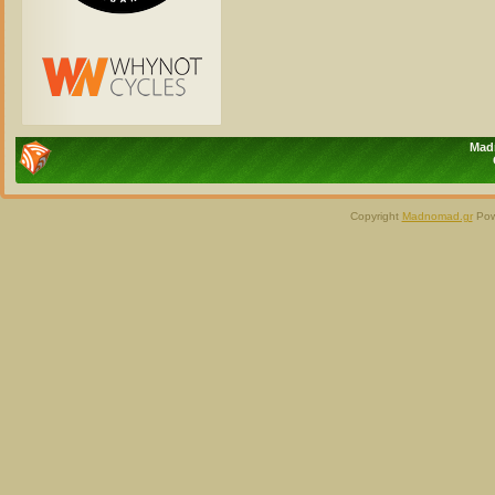
Madn
Copyright
Madnomad.gr
Pow