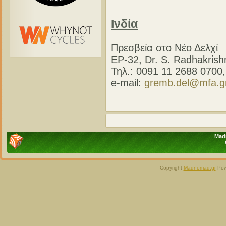
Ινδία
Πρεσβεία στο Νέο Δελχί
EP-32, Dr. S. Radhakris
Τηλ.: 0091 11 2688 0700
e-mail:
gremb.del@mfa.g
Madn
Copyright
Madnomad.gr
Pow