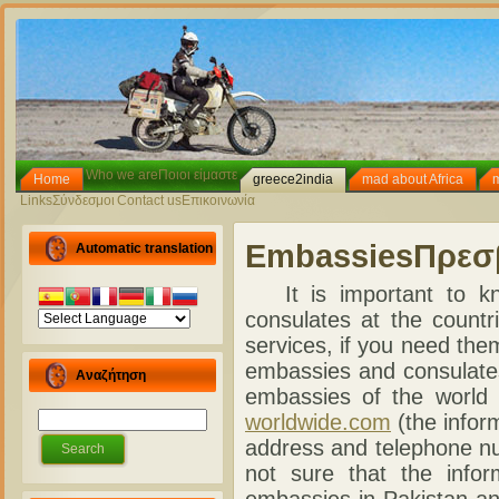
Who we are
Ποιοι είμαστε
Home
greece2india
mad about Africa
Links
Σύνδεσμοι
Contact us
Επικοινωνία
Embassies
Πρεσ
Automatic translation
It is important to kn
consulates at the countr
services, if you need the
embassies and consulates 
Αναζήτηση
embassies of the world
worldwide.com
(the inform
address and telephone n
not sure that the inform