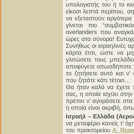
υπολογιστής του ή το κ
είκοσι λεπτά περίπου, σ
να εξεταστούν αργότερα
γίνεται πιο “συμβατικ
overlanders που αναγκ
ώρες στα σύνορα! Ευτυχ
Συνήθως οι ισραηλινές α
κάρτα έτσι, ώστε να μη
γλιτώσετε τους μπελάδε
αποφύγετε οπωσδήποτε τι
το ζητήσετε αυτό και ν’
που ζητάτε κάτι τέτοιο…
Θα ήταν καλό να έχετε 
σας, η οποία ισχύει στη
πρέπει ν’ αγοράσετε στα
η οποία είναι ακριβή, όπ
Ισραήλ – Ελλάδα (Αερο
να μεταφέρει κανείς τ’ 
του πρακτορείου
A. Rose