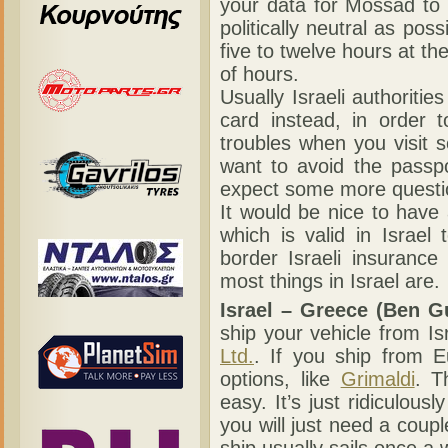
your data for Mossad to 
politically neutral as po
five to twelve hours at th
of hours.
Usually Israeli authoriti
card instead, in order t
troubles when you visit s
want to avoid the pass
expect some more questi
It would be nice to have
which is valid in Israe
border Israeli insurance
most things in Israel are.
Israel – Greece (Ben Gu
ship your vehicle from I
Ltd.
. If you ship from 
options, like
Grimaldi
. T
easy. It’s just ridiculou
you will just need a coup
ship usually sails once a 