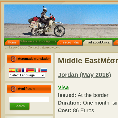
Who we are
Ποιοι είμαστε
Home
greece2india
mad about Africa
Links
Σύνδεσμοι
Contact us
Επικοινωνία
Middle East
Μέση
Automatic translation
Jordan (May 2016)
Visa
Αναζήτηση
Issued:
At the border
Duration:
One month, sin
Cost:
86 Euros