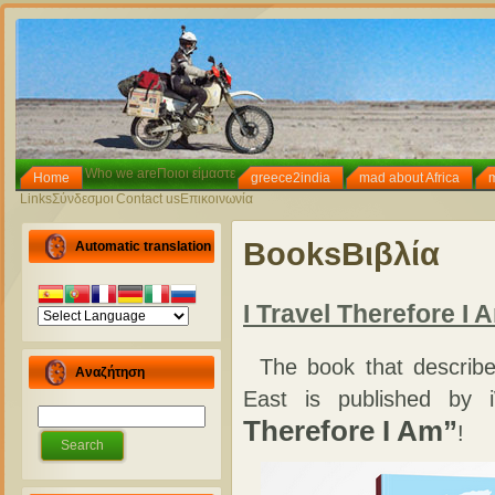
Who we are
Ποιοι είμαστε
Home
greece2india
mad about Africa
Links
Σύνδεσμοι
Contact us
Επικοινωνία
Books
Βιβλία
Automatic translation
I Travel Therefore I 
The book that describ
Αναζήτηση
East is published by i
Therefore I Am”
!