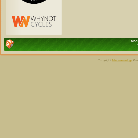
Madn
Copyright
Madnomad.gr
Pow