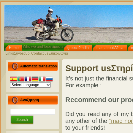
Who we are
Ποιοι είμαστε
Home
greece2india
mad about Africa
Links
Σύνδεσμοι
Contact us
Επικοινωνία
Support us
Στηρί
Automatic translation
It’s not just the financia
For example :
Recommend our produ
Αναζήτηση
Did you read any of my 
any other of the
“mad no
to your friends!