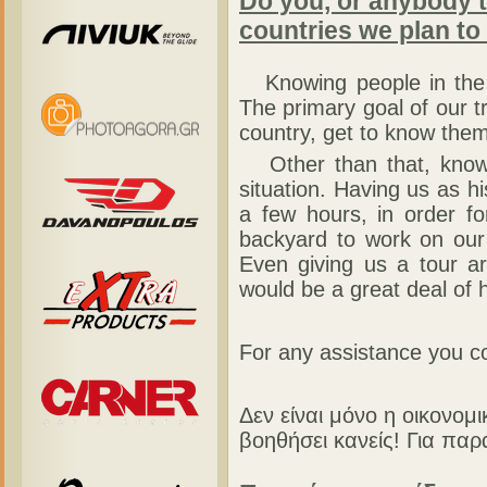
Do you, or anybody t
countries we plan to 
Knowing people in the pl
The primary goal of our tr
country, get to know the
Other than that, knowing
situation. Having us as hi
a few hours, in order fo
backyard to work on our b
Even giving us a tour aro
would be a great deal of h
For any assistance you co
Δεν είναι μόνο η οικονομ
βοηθήσει κανείς! Για παρ