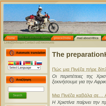
Who we are
Ποιοι είμαστε
Home
greece2india
mad about Africa
Links
Σύνδεσμοι
Contact us
Επικοινωνία
The preparation
Automatic translation
Πώς μια Πινέζα πήρε δ
Οι περιπέτειες της Χρι
Αναζήτηση
ξεκινήσουμε για την Αφρικ
Μια Πινέζα καβάλα σε… 
Η Χριστίνα παίρνει την π