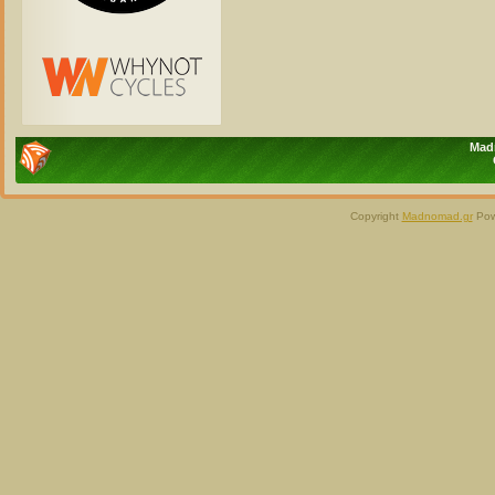
Madn
Copyright
Madnomad.gr
Pow