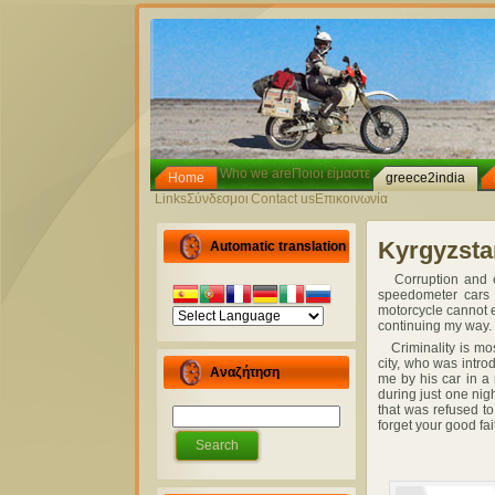
Who we are
Ποιοι είμαστε
Home
greece2india
Links
Σύνδεσμοι
Contact us
Επικοινωνία
Kyrgyzsta
Automatic translation
Corruption and crim
speedometer cars 
motorcycle cannot 
continuing my way.
Criminality is most
city, who was intro
Αναζήτηση
me by his car in a
during just one nigh
that was refused to
forget your good fai