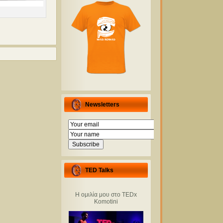
Newsletters
TED Talks
Η ομιλία μου στο TEDx
Komotini