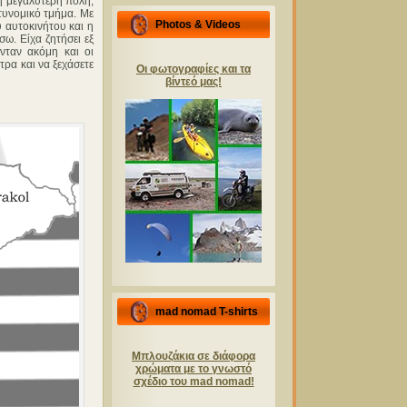
η μεγαλύτερη πόλη,
τυνομικό τμήμα. Με
Photos & Videos
 αυτοκινήτου και η
ω. Είχα ζητήσει εξ
νταν ακόμη και οι
τρα και να ξεχάσετε
Οι φωτογραφίες και τα
βίντεό μας!
mad nomad T-shirts
Μπλουζάκια σε διάφορα
χρώματα με το γνωστό
σχέδιο του mad nomad!