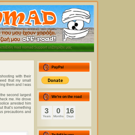
cts
Είδη mad nomad
Support us
Στηρίξτε μας
PayPal
shooting with their
peed that my small
ring them and I was
 the second largest
We’re on the road
o check me. He drove
police arrested him
but that’s something
3
0
16
ous precautions and
Years
Months
Days