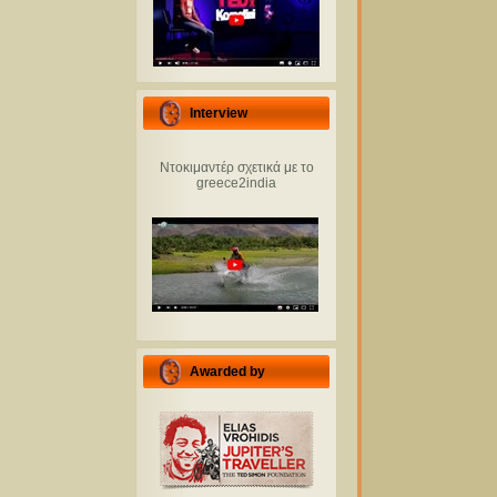
Interview
Ντοκιμαντέρ σχετικά με το
greece2india
Awarded by