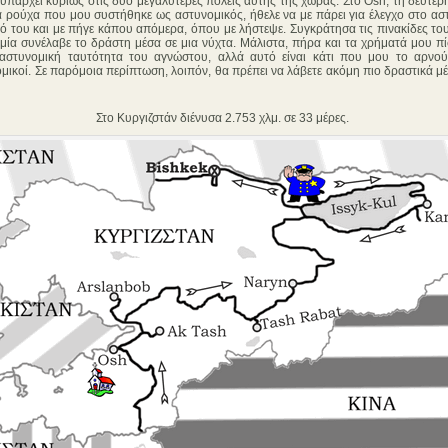
άρχει κυρίως στις δύο μεγαλύτερες πόλεις αυτής της χώρας. Στο Osh, τη δεύτερ
ά ρούχα που μου συστήθηκε ως αστυνομικός, ήθελε να με πάρει για έλεγχο στο ασ
ό του και με πήγε κάπου απόμερα, όπου με λήστεψε. Συγκράτησα τις πινακίδες του
ία συνέλαβε το δράστη μέσα σε μια νύχτα. Μάλιστα, πήρα και τα χρήματά μου πίσ
αστυνομική ταυτότητα του αγνώστου, αλλά αυτό είναι κάτι που μου το αρνού
μικοί. Σε παρόμοια περίπτωση, λοιπόν, θα πρέπει να λάβετε ακόμη πιο δραστικά μέ
Στο Κυργιζστάν διένυσα 2.753 χλμ. σε 33 μέρες.