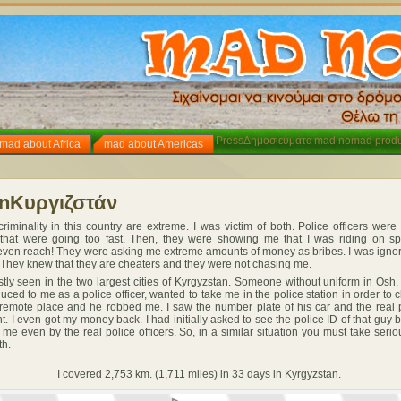
Press
Δημοσιεύματα
mad nomad produ
mad about Africa
mad about Americas
n
Κυργιζστάν
inality in this country are extreme. I was victim of both. Police officers were 
that were going too fast. Then, they were showing me that I was riding on s
even reach! They were asking me extreme amounts of money as bribes. I was igno
 They knew that they are cheaters and they were not chasing me.
ly seen in the two largest cities of Kyrgyzstan. Someone without uniform in Osh,
duced to me as a police officer, wanted to take me in the police station in order t
 remote place and he robbed me. I saw the number plate of his car and the real 
t. I even got my money back. I had initially asked to see the police ID of that guy 
 me even by the real police officers. So, in a similar situation you must take seri
th.
I covered 2,753 km. (1,711 miles) in 33 days in Kyrgyzstan.