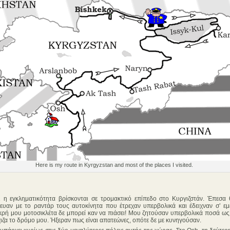
Here is my route in Kyrgyzstan and most of the places I visited.
 εγκληματικότητα βρίσκονται σε τρομακτικό επίπεδο στο Κυργιζστάν. Έπεσα 
ευαν με το ραντάρ τους αυτοκίνητα που έτρεχαν υπερβολικά και έδειχναν σ’ ε
ικρή μου μοτοσικλέτα δε μπορεί καν να πιάσει! Μου ζητούσαν υπερβολικά ποσά ω
ιζα το δρόμο μου. Ήξεραν πως είναι απατεώνες, οπότε δε με κυνηγούσαν.