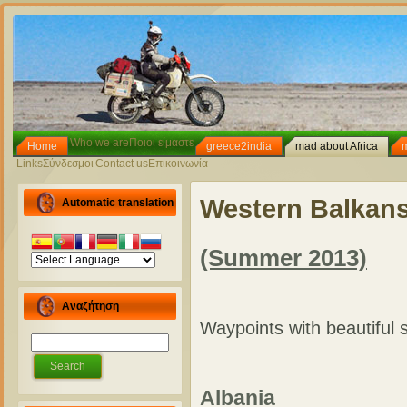
Who we are
Ποιοι είμαστε
Home
greece2india
mad about Africa
Links
Σύνδεσμοι
Contact us
Επικοινωνία
Western Balkan
Automatic translation
(Summer 2013)
Αναζήτηση
Waypoints with beautiful 
Albania