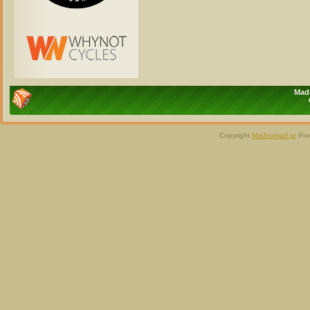
Madn
Copyright
Madnomad.gr
Pow