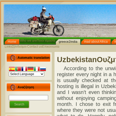
Who we are
Ποιοι είμαστε
Home
greece2india
mad about Africa
Links
Σύνδεσμοι
Contact us
Επικοινωνία
Uzbekistan
Ουζμ
Automatic translation
According to the unwise
register every night in a 
is usually checked at th
hosting is illegal in Uzbe
Αναζήτηση
and I wasn’t even thinki
without enjoying camping
month. I chose to exit 
where they were not usua