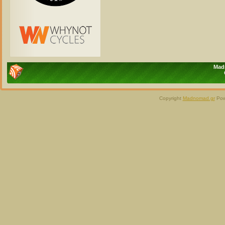
Madn
Copyright
Madnomad.gr
Pow