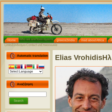
Who we are
Ποιοι είμαστε
Home
greece2india
mad about Africa
Links
Σύνδεσμοι
Contact us
Επικοινωνία
Elias Vrohidis
Ηλ
Automatic translation
Αναζήτηση