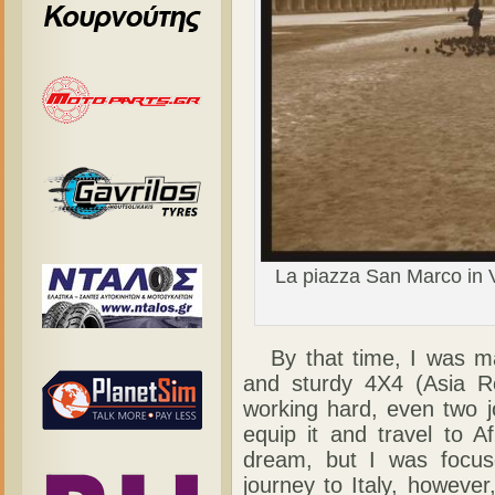
La piazza San Marco in Ven
By that time, I was mak
and sturdy 4X4 (Asia R
working hard, even two j
equip it and travel to Af
dream, but I was focus
journey to Italy, howeve