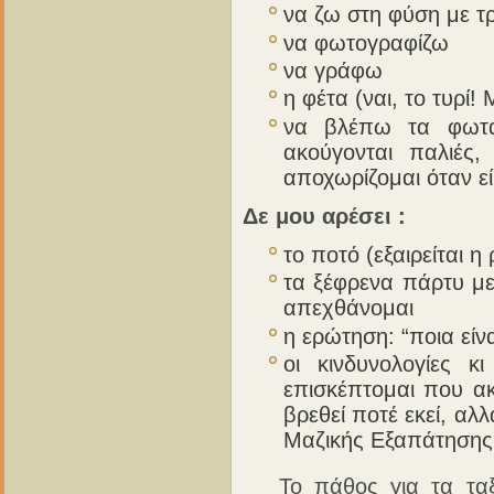
να ζω στη φύση με τ
να φωτογραφίζω
να γράφω
η φέτα (ναι, το τυρί
να βλέπω τα φωτάκ
ακούγονται παλιές
αποχωρίζομαι όταν ε
Δε μου αρέσει :
το ποτό (εξαιρείται η
τα ξέφρενα πάρτυ με 
απεχθάνομαι
η ερώτηση: “ποια εί
οι κινδυνολογίες κ
επισκέπτομαι που α
βρεθεί ποτέ εκεί, αλ
Μαζικής Εξαπάτησης 
Το πάθος για τα ταξί