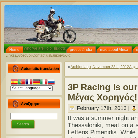
Who we are
Ποιοι είμαστε
Home
greece2india
mad about Africa
Links
Σύνδεσμοι
Contact us
Επικοινωνία
«
Archipelago, November 28th, 2012
Αρχι
Automatic translation
3P Racing is ou
Μέγας Χορηγός!
Αναζήτηση
February 17th, 2013 |
It was a summer night an
Thessaloniki, meat on a 
Lefteris Pimenidis. Whil