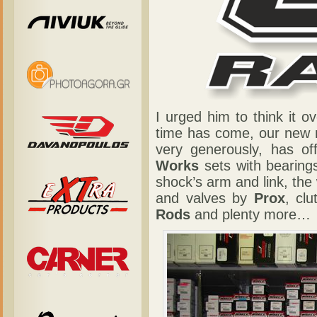
I urged him to think it o
time has come, our new m
very generously, has of
Works
sets with bearing
shock’s arm and link, the
and valves by
Prox
, cl
Rods
and plenty more…