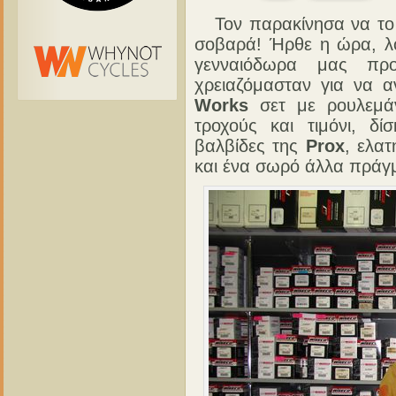
Τον παρακίνησα να το ξ
σοβαρά! Ήρθε η ώρα, λο
γενναιόδωρα μας πρ
χρειαζόμασταν για να 
Works
σετ με ρουλεμάν,
τροχούς και τιμόνι, δ
βαλβίδες της
Prox
, ελα
και ένα σωρό άλλα πρά