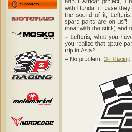
about Africa” project, 
Supporters
with Honda, in case they
the sound of it, Lefter
spare parts are on us”! 
meat with the stick) and t
– Lefteris, what you hav
you realize that spare p
trip in Asia?
– No problem,
3P Racing