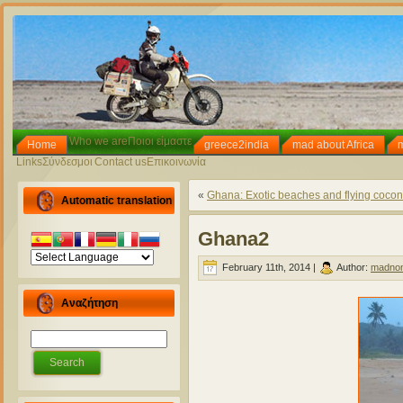
Who we are
Ποιοι είμαστε
Home
greece2india
mad about Africa
Links
Σύνδεσμοι
Contact us
Επικοινωνία
«
Ghana: Exotic beaches and flying cocon
Automatic translation
Ghana2
February 11th, 2014 |
Author:
madno
Αναζήτηση