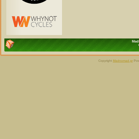
Madn
Copyright
Madnomad.gr
Pow