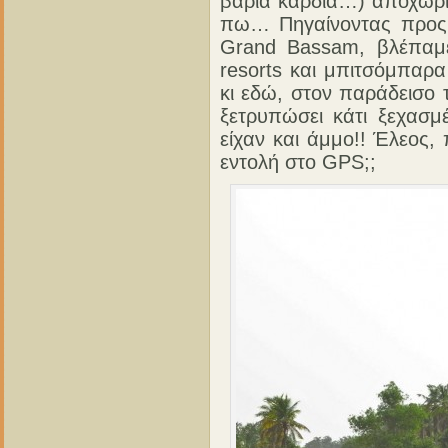
βαριά καρδιά…) αποχωρι
πω… Πηγαίνοντας προς 
Grand Bassam, βλέπαμε
resorts και μπιτσόμπαρα
κι εδώ, στον παράδεισο 
ξετρυπώσει κάτι ξεχασ
είχαν και άμμο!! Έλεος,
εντολή στο GPS;;