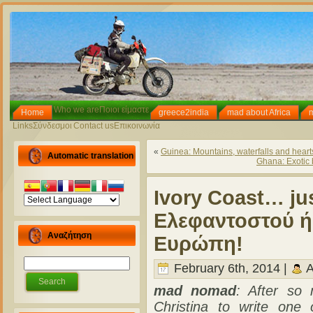
Who we are
Ποιοι είμαστε
Home
greece2india
mad about Africa
Links
Σύνδεσμοι
Contact us
Επικοινωνία
«
Guinea: Mountains, waterfalls and hearts
Automatic translation
Ghana: Exotic 
Ivory Coast… jus
Ελεφαντοστού ή
Αναζήτηση
Ευρώπη!
February 6th, 2014 |
A
mad nomad
: After so
Christina to write one