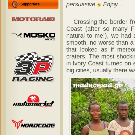
persuasive
Enjoy…
Supporters
Crossing the border fro
Coast (after so many F
natural to me!), we had 
smooth, no worse than a h
that looked as if meteo
craters. The most shocking
in Ivory Coast turned on 
big cities, usually there w