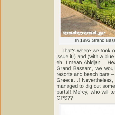
In 1893 Grand Bass
That’s where we took our
issue it!) and (with a bl
eh, I mean Abidjan… Head
Grand Bassam, we would
resorts and beach bars – to
Greece…! Nevertheless, e
managed to dig out some 
parts!! Mercy, who will 
GPS??