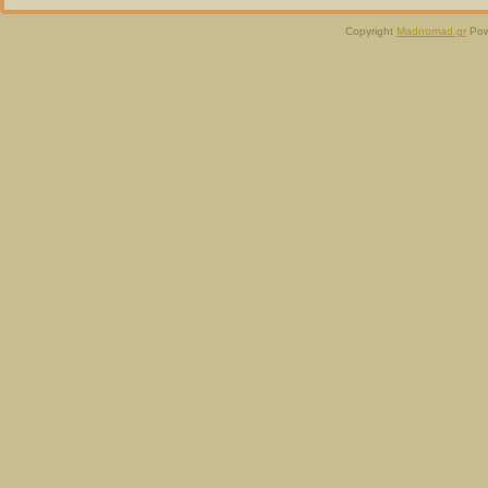
Copyright
Madnomad.gr
Pow