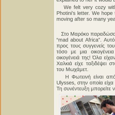
We felt very cozy withi
Photini’s letter. We hope 
moving after so many y
Στο Μαρόκο παραδώσαμε 
“mad about Africa”. Αυ
προς τους συγγενείς το
τόσο με μια οικογένει
οικογένειά της! Όλα είχ
Χαλκιά είχε ταξιδέψει σ
του Μωχάμετ.
Η Φωτεινή είναι από τ
Ulysses, στην οποία είχ
Τη συνέντευξη μπορείτε 