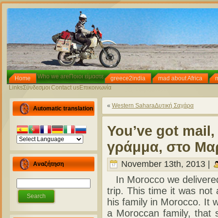
Who we are
Ποιοι είμαστε
Home
greece2india
mad about Africa
Links
Σύνδεσμοι
Contact us
Επικοινωνία
«
Western Sahara
Δυτική Σαχάρα
Automatic translation
You’ve got mail,
γράμμα, στο Μα
November 13th, 2013 |
Αναζήτηση
In Morocco we delivered 
trip. This time it was no
his family in Morocco. I
a Moroccan family, that s