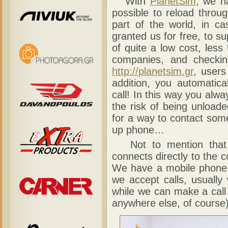
With
PlanetSim
, we ha
possible to reload throu
part of the world, in c
granted us for free, to 
of quite a low cost, les
companies, and checkin
http://planetsim.gr
, users
addition, you automatic
call! In this way you alwa
the risk of being unload
for a way to contact some
up phone…
Not to mention that i
connects directly to the 
We have a mobile phone 
we accept calls, usually
while we can make a cal
anywhere else, of course)