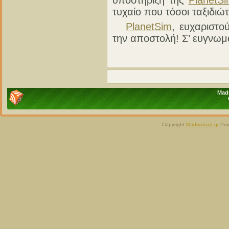
υποστήριξη της
PlanetS
τυχαίο που τόσοι ταξιδιώ
PlanetSim
, ευχαριστο
την αποστολή! Σ’ ευγνωμ
Madn
Copyright
Madnomad.gr
Pow