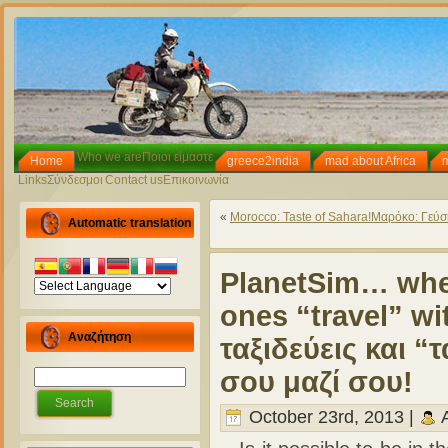
Who we are
Ποιοι είμαστε
Home
greece2india
mad about Africa
Links
Σύνδεσμοι
Contact us
Επικοινωνία
«
Morocco: Taste of Sahara!
Μαρόκο: Γεύσ
Automatic translation
PlanetSim… when
ones “travel” wi
Αναζήτηση
ταξιδεύεις και “
σου μαζί σου!
October 23rd, 2013 |
A