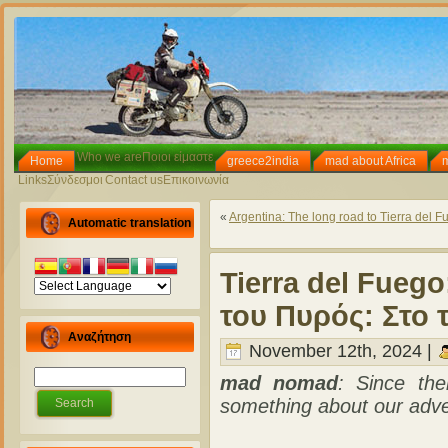
Who we are
Ποιοι είμαστε
Home
greece2india
mad about Africa
Links
Σύνδεσμοι
Contact us
Επικοινωνία
«
Argentina: The long road to Tierra del F
Automatic translation
Tierra del Fuego
του Πυρός: Στο 
Αναζήτηση
November 12th, 2024 |
mad nomad
: Since the
something about our adven