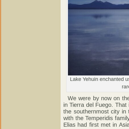
Lake Yehuin enchanted us w
ra
We were by now on the 
in Tierra del Fuego. That i
the southernmost city in
with the Temperidis family
Elias had first met in Asi