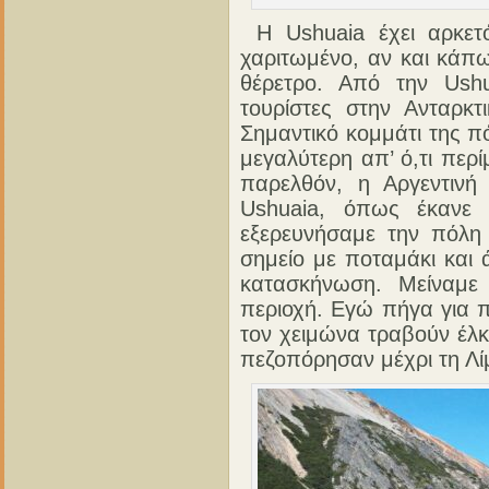
Η Ushuaia έχει αρκετ
χαριτωμένο, αν και κάπω
θέρετρο. Από την Ush
τουρίστες στην Ανταρκτ
Σημαντικό κομμάτι της πό
μεγαλύτερη απ’ ό,τι περί
παρελθόν, η Αργεντινή 
Ushuaia, όπως έκανε 
εξερευνήσαμε την πόλη
σημείο με ποταμάκι και 
κατασκήνωση. Μείναμε
περιοχή. Εγώ πήγα για 
τον χειμώνα τραβούν έλ
πεζοπόρησαν μέχρι τη Λί